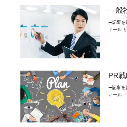
一般
➡記事を
ィール サ
PR
➡記事を
ィール 「P