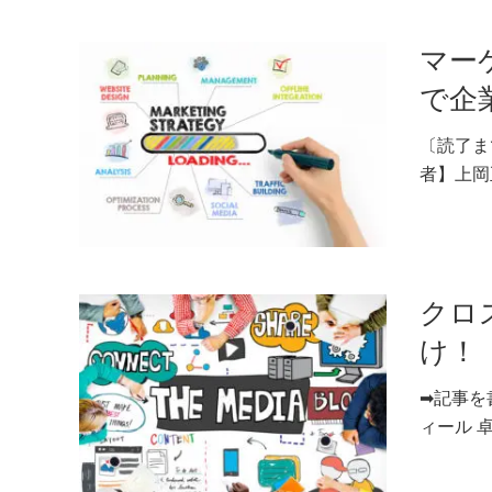
マー
で企
〔読了ま
者】上岡正
クロ
け！
➡記事を
ィール 卓