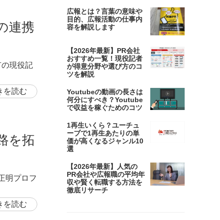
広報とは？言葉の意味や
目的、広報活動の仕事内
の連携
容を解説します
【2026年最新】PR会社
おすすめ一覧！現役記者
有の現役記
が得意分野や選び方のコ
ツを解説
きを読む
Youtubeの動画の長さは
何分にすべき？Youtube
で収益を稼ぐためのコツ
1再生いくら？ユーチュ
ーブで1再生あたりの単
路を拓
価が高くなるジャンル10
選
【2026年最新】人気の
PR会社や広報職の平均年
岡正明プロフ
収や賢く転職する方法を
徹底リサーチ
きを読む