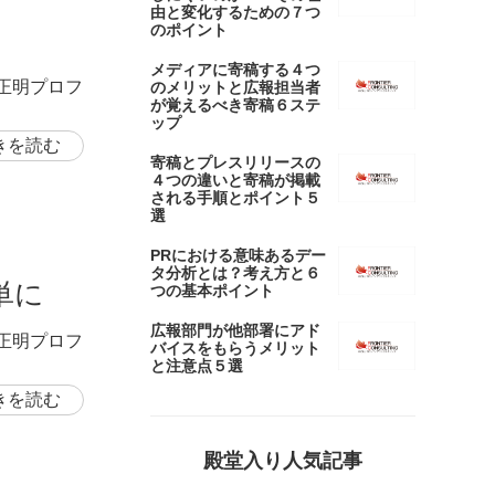
由と変化するための７つ
のポイント
メディアに寄稿する４つ
岡正明プロフ
のメリットと広報担当者
が覚えるべき寄稿６ステ
ップ
きを読む
寄稿とプレスリリースの
４つの違いと寄稿が掲載
される手順とポイント５
選
PRにおける意味あるデー
タ分析とは？考え方と６
単に
つの基本ポイント
広報部門が他部署にアド
岡正明プロフ
バイスをもらうメリット
と注意点５選
きを読む
殿堂入り人気記事