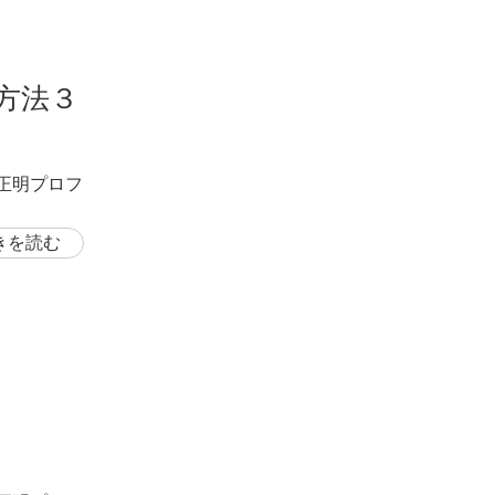
方法３
岡正明プロフ
きを読む