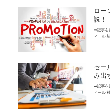
ロー
説！
➡記事を
ィール 新
セー
み出
➡記事を
ィール 対