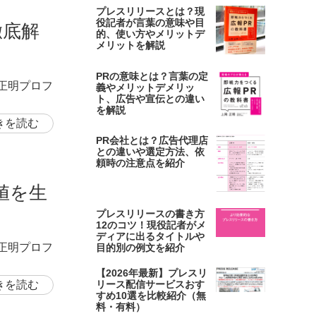
プレスリリースとは？現
役記者が言葉の意味や目
徹底解
的、使い方やメリットデ
メリットを解説
PRの意味とは？言葉の定
岡正明プロフ
義やメリットデメリッ
ト、広告や宣伝との違い
を解説
きを読む
PR会社とは？広告代理店
との違いや選定方法、依
頼時の注意点を紹介
値を生
プレスリリースの書き方
12のコツ！現役記者がメ
ディアに出るタイトルや
岡正明プロフ
目的別の例文を紹介
【2026年最新】プレスリ
きを読む
リース配信サービスおす
すめ10選を比較紹介（無
料・有料）