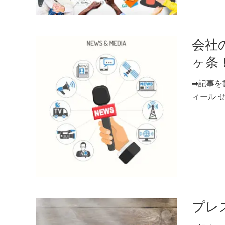
会社
ヶ条
➡記事を
ィール せ
プレ