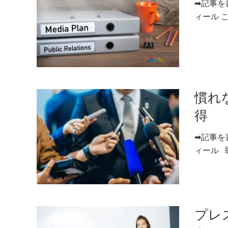
➡記事を
ィール こ
慣れ
得
➡記事を
ィール 取
プレ