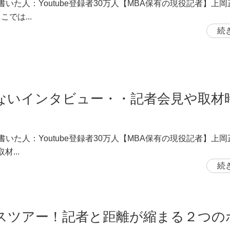
書いた人：Youtube登録者30万人【MBA保有の現役記者】上
こでは...
続
ないインタビュー・・記者会見や取材
書いた人：Youtube登録者30万人【MBA保有の現役記者】上
材...
続
スツアー！記者と距離が縮まる２つの