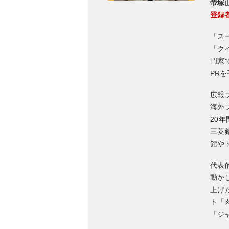
帝塚
登録者
「ス
「ク
門家
PR
広報
海外
20
三菱
館や
代表
動か
上げ
ト「
「ジ