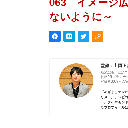
063 イメージ
ないように～
監修：上岡正
経済記者・経済コ
戦略PRプランナ
登録者30万人のYou
「めざましテレ
リスト。テレビコ
ー。ダイヤモン
なプロフィール