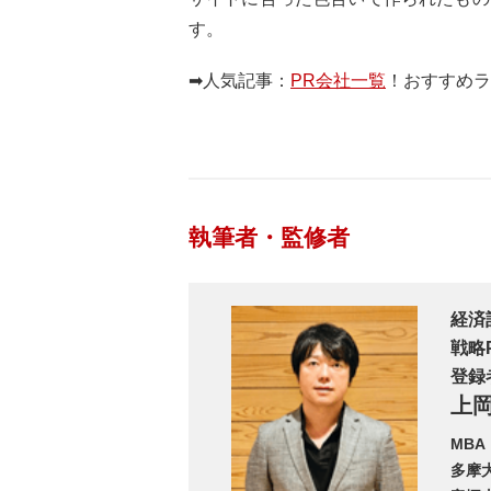
す。
➡人気記事：
PR会社一覧
！おすすめ
執筆者・監修者
経済
戦略
登録者
上
MB
多摩大