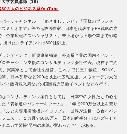
山大学客員講師（19）
30万人のビジネス系YouTube
ーパーＪチャンネル」「めざましテレビ」「王様のブランチ」
イズミリオネア」等の元放送作家。日本を代表するPR戦略の専
で、企業広報のスペシャリスト。未上場から上場企業まで戦略
を手掛けたクライアントは300社以上。
ブランディング、新規事業構築、外資系企業の国内イベント、
プロモーション支援のコンサルティング会社代表。現在まで約
年間、実業家として会社を経営。これまでに三井物産、SONY、
鉛筆、日本瓦斯など200社以上の広報支援、スウェーデン大使
ドバイ政府観光局などの国際観光誘致イベントなどを行う。
的なコンサルティング案件としては、日本中の女性たちの心を
した「表参道のパンケーキブーム」、1年で200万台以上を売り
た「ふとん専用掃除機レイコップ」、世界が注目する食イベン
肉フェス」、１カ月で6000万人（日本の約半分）にバズらせた
ャポニカ学習帳“昆虫の表紙が変わった？”」がある。