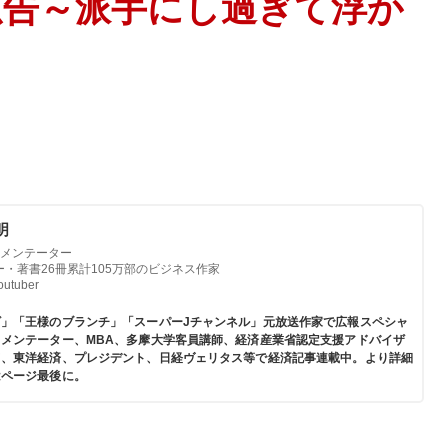
広告～派手にし過ぎて浮か
明
メンテーター
ー・著書26冊累計105万部のビジネス作家
tuber
ビ」「王様のブランチ」「スーパーJチャンネル」元放送作家で広報スペシャ
メンテーター、MBA、多摩大学客員講師、経済産業省認定支援アドバイザ
ド、東洋経済、プレジデント、日経ヴェリタス等で経済記事連載中。より詳細
はページ最後に。