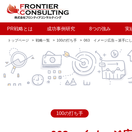
PR戦略とは
成功事例研究
8つの強み
実
トップページ
戦略一覧
100の打ち手
063 イメージ広告～派手に
100の打ち手