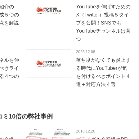
紹介の
YouTubeを伸ばすための
作成５つの
X（Twitter）投稿５タイ
点を解説
プを公開！SNSでも
YouTubeチャンネルは育
つ
2025.12.08
ンネルを伸
落ち度がなくても炎上す
べきライ
る時代にYouTuberが気
る４つの
を付けるべきポイント４
選＋対応方法４選
コミ10倍の弊社事例
2018.12.26