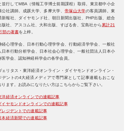
と並行してMBA（情報工学博士前期課程）取得。東京都中小企
興公社講師。成蹊大学、多摩大学、
帝塚山大学
の客員講師。東
済新報社、ダイヤモンド社、朝日新聞出版社、PHP出版、総合
出版社、アスコム社、大和出版、すばる舎、宝島社から
累計21
0万部の著書
を上梓。
神経心理学会、日本行動心理学学会、行動経済学学会、一般社
人日本行動分析学会、日本社会心理学会、一般社団法人日本小
身医学会、認知神経科学会の各学会員。
ヴェリタス・東洋経済オンライン・ダイヤモンドオンライン・
ジデントの4大経済メディアで専門家として記事連載もおこな
おります。お読みになりたい方はこちらからご覧下さい。
東洋経済オンラインでの連載記事
ダイヤモンドオンラインでの連載記事
プレジデントでの連載記事
日本経済新聞での連載記事