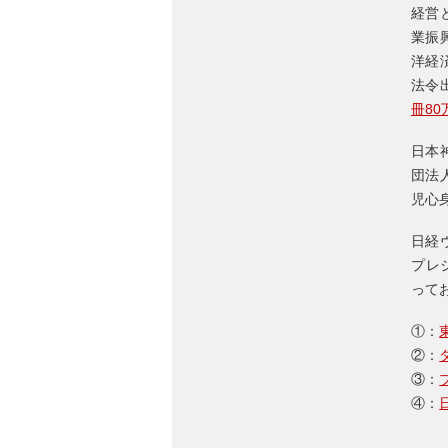
経営
業振
洋経
法令
冊8
日本
団法
児心
日経
プレ
って
①：
②：
③：
④：