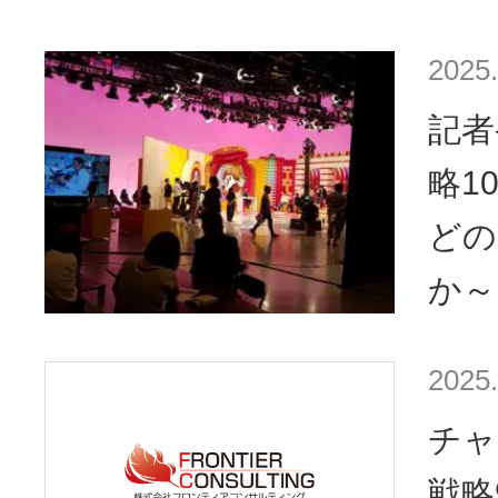
2025.
記者
略1
どの
か～
2025.
チャ
戦略