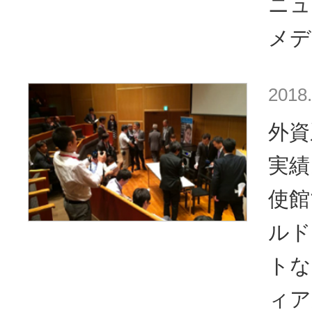
ニュ
メデ
2018.
外資
実績
使館
ルド
トな
ィア