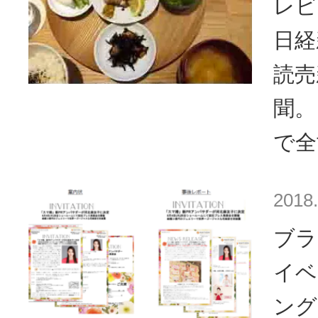
レビ
日経
読売
聞。
で全
2018.
ブラ
イベ
ング