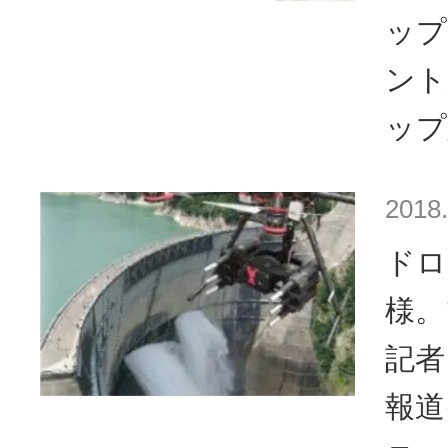
ップ
ント
ップ
2018.
ドロ
様。
記者
報道