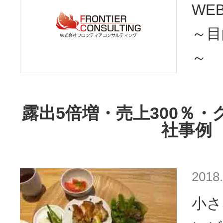
WE
～目
～
露出5倍増・売上300％・
社事例
2018.
小さ