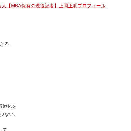
0万人【
MBA保有の現役記者】上岡正明プロフィール
きる、
最適化を
少ない。
して、