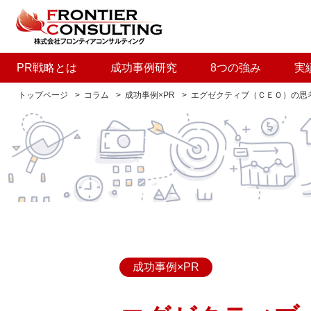
PR戦略とは
成功事例研究
8つの強み
実
トップページ
コラム
成功事例×PR
エグゼクティブ（ＣＥＯ）の思
成功事例×PR