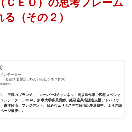
（ＣＥＯ）の思考フレーム
れる（その２）
明
メンテーター
ー・著書26冊累計105万部のビジネス作家
tuber
ビ」「王様のブランチ」「スーパーJチャンネル」元放送作家で広報スペシャ
メンテーター、MBA、多摩大学客員講師、経済産業省認定支援アドバイザ
ド、東洋経済、プレジデント、日経ヴェリタス等で経済記事連載中。より詳細
はページ最後に。