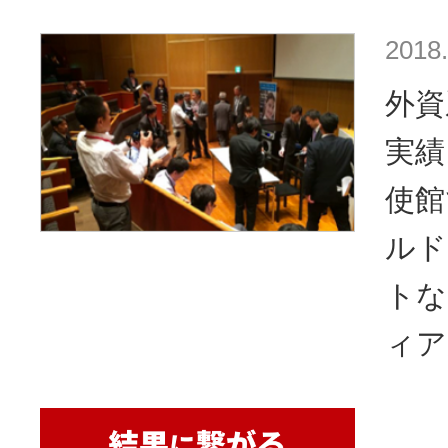
2018.
外資
実績
使館
ルド
トな
ィア