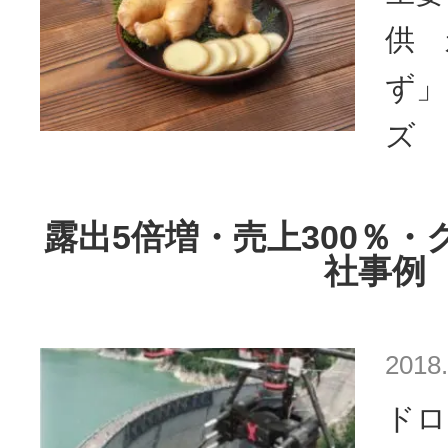
供 
ず」
ズ
露出5倍増・売上300％・
社事例
2018.
ドロ