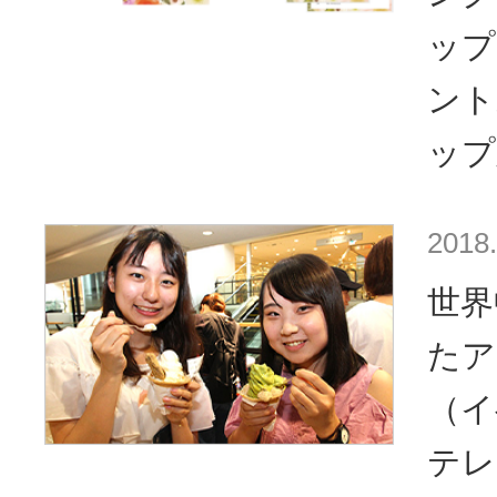
ップ
ント
ップ
2018.
世界
たア
（イ
テレ