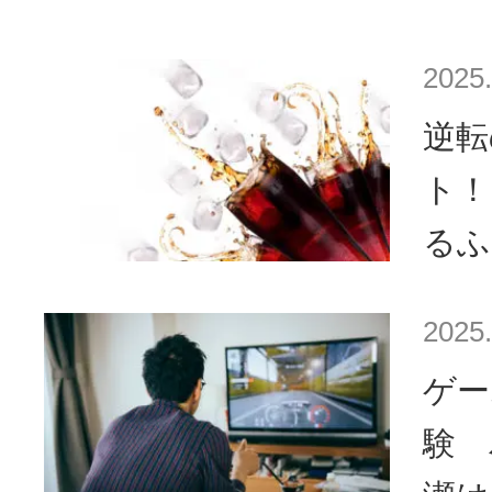
2025.
逆転
ト！
るふ
2025.
ゲー
験 