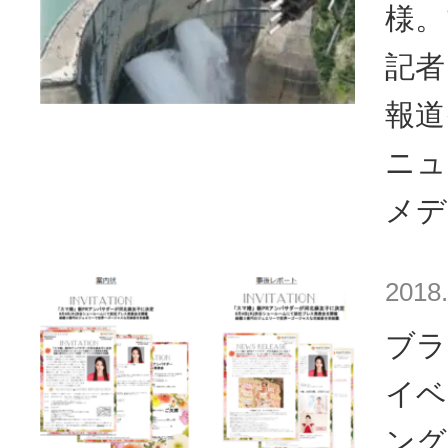
様。
記者
報道
ニュ
メデ
2018.
ブラ
イベ
ング