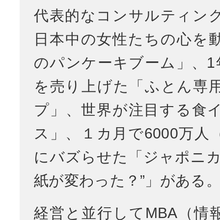
代表的なコンサルティン
日本中の女性たちの心を
のパンケーキブーム」、1年
を売り上げた「ふとん専
プ」、世界が注目する食
ス」、１カ月で6000万人
にバズらせた「ジャポニカ
紙が変わった？”」がある
経営と並行してMBA（情