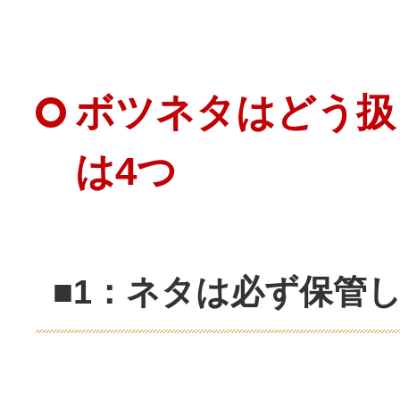
ボツネタはどう扱
は4つ
■1：ネタは必ず保管