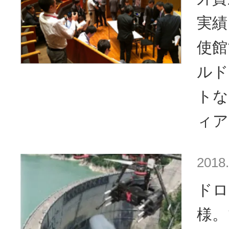
実績
使館
ルド
トな
ィア
2018.
ドロ
様。