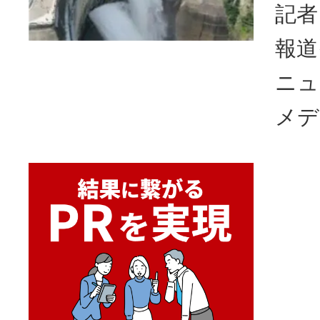
記者
報道
ニュ
メデ