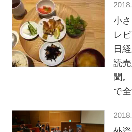
2018.
小さ
レビ
日経
読売
聞。
で全
2018.
外資