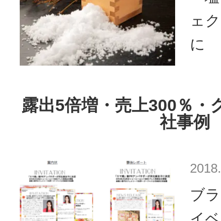
ェク
に 
露出5倍増・売上300％・
社事例
2018.
ブラ
イベ