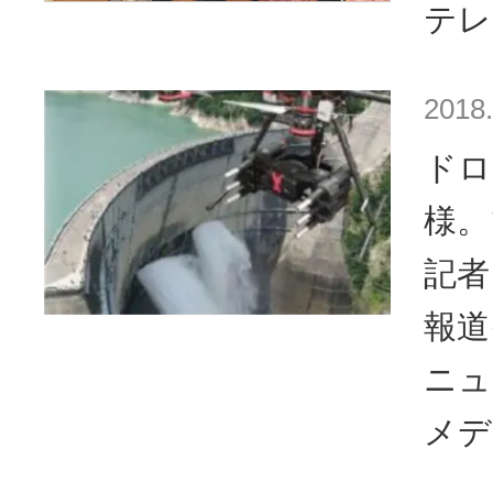
テレ
2018.
ドロ
様。
記者
報道
ニュ
メデ