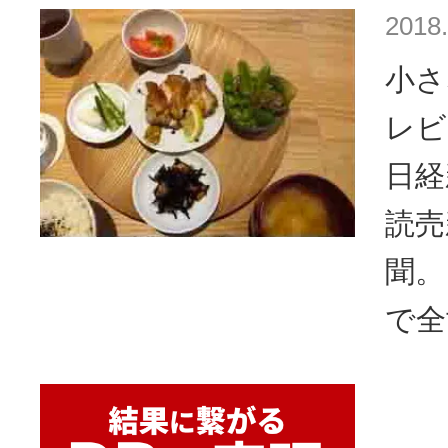
2018.
小さ
レビ
日経
読売
聞。
で全