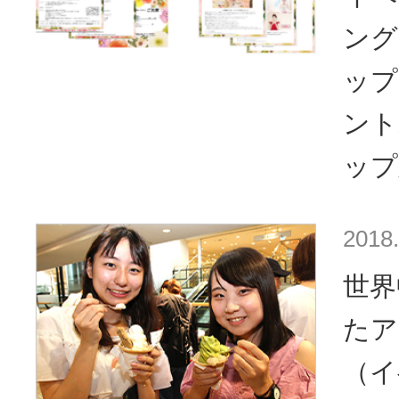
ング
ップ
ント
ップ
2018.
世界
たア
（イ