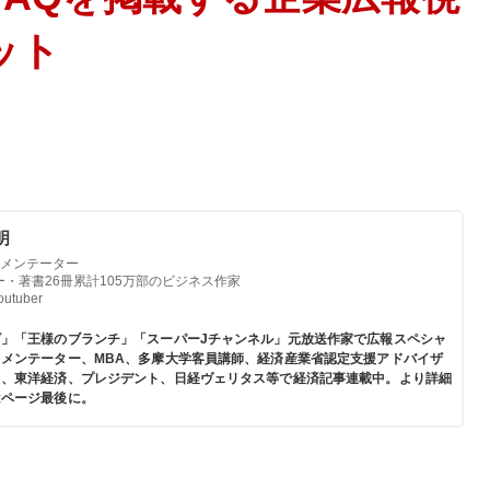
ット
明
メンテーター
ー・著書26冊累計105万部のビジネス作家
tuber
ビ」「王様のブランチ」「スーパーJチャンネル」元放送作家で広報スペシャ
メンテーター、MBA、多摩大学客員講師、経済産業省認定支援アドバイザ
ド、東洋経済、プレジデント、日経ヴェリタス等で経済記事連載中。より詳細
はページ最後に。